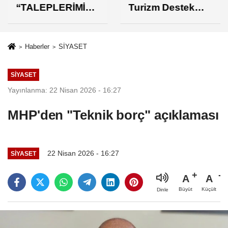
“TALEPLERİMİZİ
Turizm Destek
N KARŞILIK
Paketi Yorumu
BULMASINDAN
MEMNUNUZ”
Haberler
SİYASET
SİYASET
Yayınlanma: 22 Nisan 2026 - 16:27
MHP'den "Teknik borç" açıklaması
22 Nisan 2026 - 16:27
SİYASET
A
A
Büyüt
Küçült
Dinle