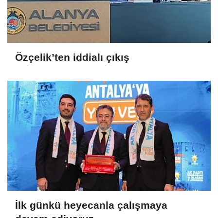
Özçelik’ten iddialı çıkış
İlk günkü heyecanla çalışmaya