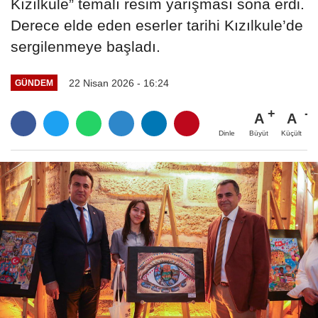
Kızılkule” temalı resim yarışması sona erdi.
Derece elde eden eserler tarihi Kızılkule’de
sergilenmeye başladı.
22 Nisan 2026 - 16:24
GÜNDEM
A
A
Büyüt
Küçült
Dinle