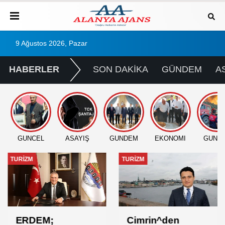
9 Ağustos 2026, Pazar
HABERLER
SON DAKİKA
GÜNDEM
A
GÜNCEL
ASAYİŞ
GÜNDEM
EKONOMİ
GÜNC
TURİZM
TURİZM
ERDEM;
Cimrin^den