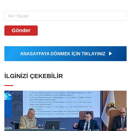
Gönder
ANASAYFAYA DÖNMEK İÇİN TIKLAYINIZ
İLGINIZI ÇEKEBILIR