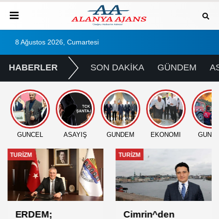
8 Ağustos 2026, Cumartesi
HABERLER
SON DAKİKA
GÜNDEM
A
GÜNCEL
ASAYİŞ
GÜNDEM
EKONOMİ
GÜNC
TURİZM
TURİZM
ERDEM;
Cimrin^den