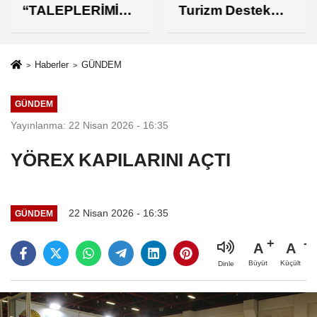
“TALEPLERİMİZİ
Turizm Destek
N KARŞILIK
Paketi Yorumu
BULMASINDAN
MEMNUNUZ”
Haberler
GÜNDEM
GÜNDEM
Yayınlanma: 22 Nisan 2026 - 16:35
YÖREX KAPILARINI AÇTI
22 Nisan 2026 - 16:35
GÜNDEM
A
A
Büyüt
Küçült
Dinle