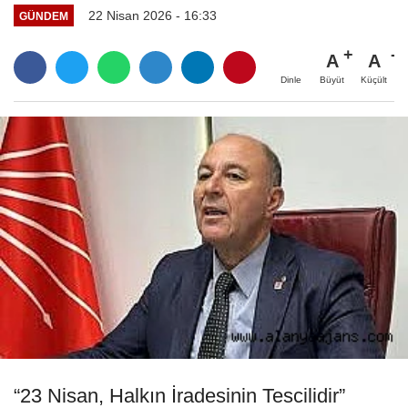
22 Nisan 2026 - 16:33
GÜNDEM
A
A
Büyüt
Küçült
Dinle
“23 Nisan, Halkın İradesinin Tescilidir”