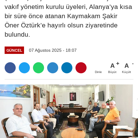
vakıf yönetim kurulu üyeleri, Alanya’ya kısa
bir süre önce atanan Kaymakam Şakir
Öner Öztürk’e hayırlı olsun ziyaretinde
bulundu.
07 Ağustos 2025 - 18:07
GÜNCEL
A
A
Büyüt
Küçült
Dinle