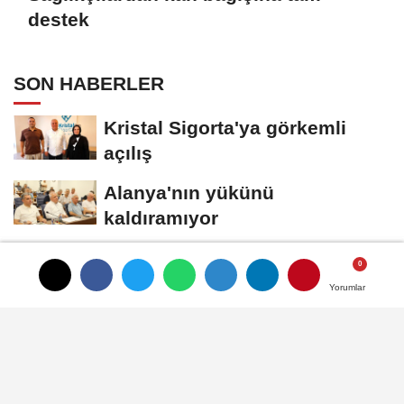
destek
SON HABERLER
Kristal Sigorta'ya görkemli
açılış
Alanya'nın yükünü
kaldıramıyor
Bitkilerin gücü projesi kabul
edildi
Yorumlar
Yorumlar
Alanya Üniversitesi Rektörü
Sağer'den bayram mesajı
"Sürdürülebilir Kampüs"