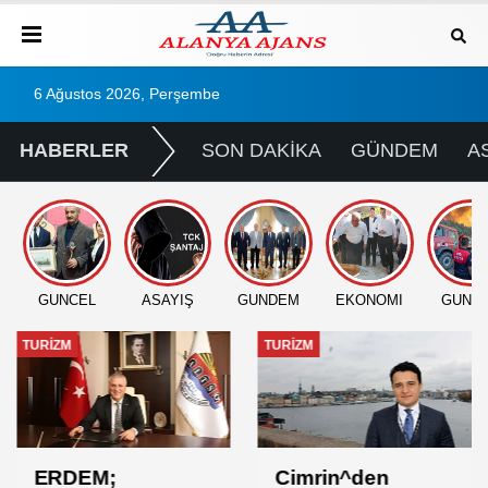
6 Ağustos 2026, Perşembe
HABERLER
SON DAKİKA
GÜNDEM
A
GÜNCEL
ASAYİŞ
GÜNDEM
EKONOMİ
GÜNC
TURİZM
TURİZM
ERDEM;
Cimrin^den