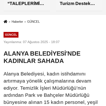
“TALEPLERİMİZİ
Turizm Destek
N KARŞILIK
Paketi Yorumu
BULMASINDAN
MEMNUNUZ”
Haberler
GÜNCEL
GÜNCEL
Yayınlanma: 07 Ağustos 2025 - 18:07
ALANYA BELEDİYESİ'NDE
KADINLAR SAHADA
Alanya Belediyesi, kadın istihdamını
artırmaya yönelik çalışmalarına devam
ediyor. Temizlik İşleri Müdürlüğü’nün
ardından Park ve Bahçeler Müdürlüğü
bünyesine alınan 15 kadın personel, yeşil