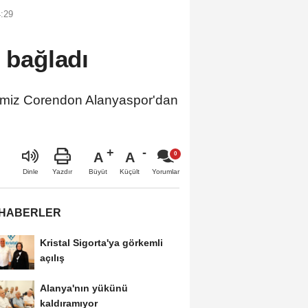
4:29
e bağladı
cimiz Corendon Alanyaspor'dan
A
A
Büyüt
Küçült
Dinle
Yazdır
Yorumlar
 HABERLER
Kristal Sigorta'ya görkemli
açılış
Alanya'nın yükünü
kaldıramıyor