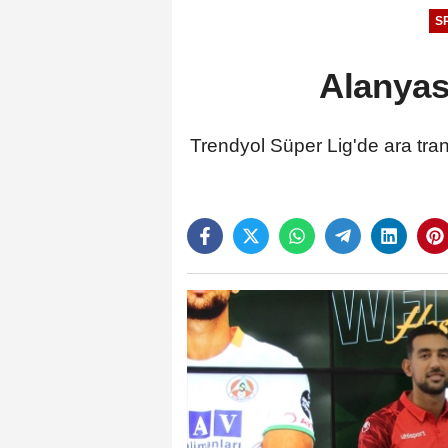
S
Alanyasp
Trendyol Süper Lig'de ara tr