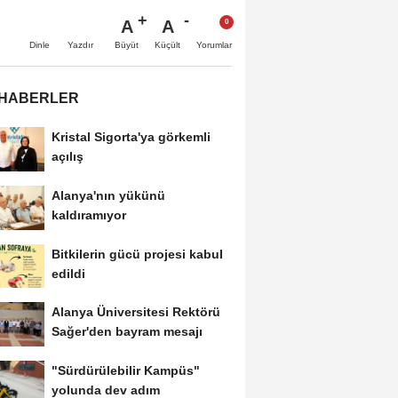
A
A
Büyüt
Küçült
Dinle
Yazdır
Yorumlar
 HABERLER
Kristal Sigorta'ya görkemli
açılış
Alanya'nın yükünü
kaldıramıyor
Bitkilerin gücü projesi kabul
edildi
Alanya Üniversitesi Rektörü
Sağer'den bayram mesajı
"Sürdürülebilir Kampüs"
yolunda dev adım