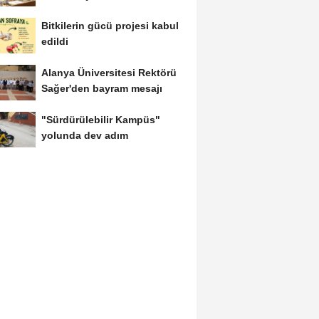
Bitkilerin gücü projesi kabul
edildi
Alanya Üniversitesi Rektörü
Sağer'den bayram mesajı
"Sürdürülebilir Kampüs"
yolunda dev adım