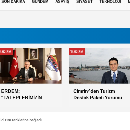
SON DAKİKA
GÜNDEM
ASAYİŞ
SİYASET
TEKNOLOJİ
izlilik İlkeleri
GÜNDEM
SİYASET
YÖREX KAPILARINI
MHP'den "Teknik borç"
AÇTI
açıklaması
ldızını renklerine bağladı