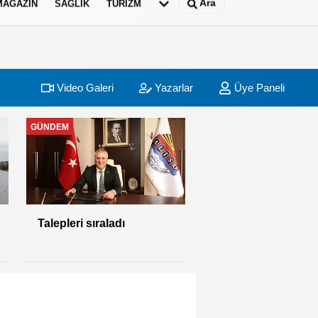
Ara
MAGAZİN
SAĞLIK
TURİZM
Video Galeri
Yazarlar
Üye Paneli
GÜNDEM
“Çocuk Gözüyle
Kızılkule”