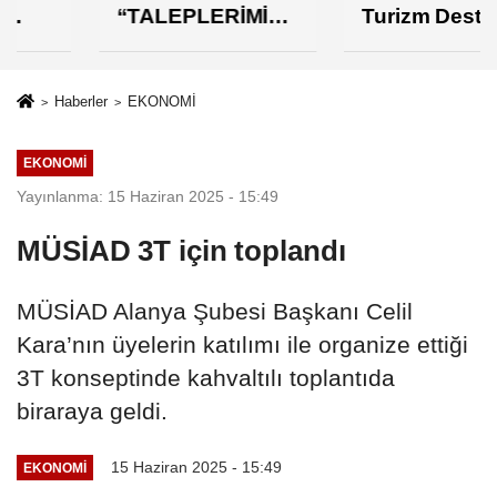
“TALEPLERİMİZİ
Turizm Destek
N KARŞILIK
Paketi Yorumu
BULMASINDAN
MEMNUNUZ”
Haberler
EKONOMİ
EKONOMİ
Yayınlanma: 15 Haziran 2025 - 15:49
MÜSİAD 3T için toplandı
MÜSİAD Alanya Şubesi Başkanı Celil
Kara’nın üyelerin katılımı ile organize ettiği
3T konseptinde kahvaltılı toplantıda
biraraya geldi.
15 Haziran 2025 - 15:49
EKONOMİ