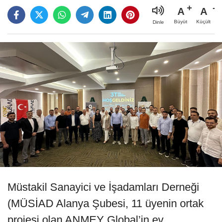
A
A
Büyüt
Küçült
Dinle
Müstakil Sanayici ve İşadamları Derneği
(MÜSİAD Alanya Şubesi, 11 üyenin ortak
projesi olan ANMEY Global’in ev