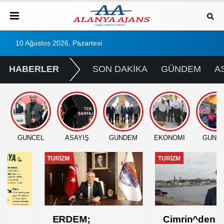
10 Ağustos 2026, Pazartesi
HABERLER
SON DAKİKA
GÜNDEM
A
GÜNCEL
ASAYİŞ
GÜNDEM
EKONOMİ
GÜNC
TURİZM
TURİZM
ERDEM;
Cimrin^den