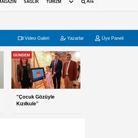
Ara
MAGAZİN
SAĞLIK
TURİZM
Video Galeri
Yazarlar
Üye Paneli
GÜNDEM
“Çocuk Gözüyle
Kızılkule”