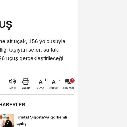
ÇUŞ
ne ait uçak, 156 yolcusuyla
ği taşıyan sefer; su takı
26 uçuş gerçekleştirileceği
A
A
Büyüt
Küçült
Dinle
Yazdır
Yorumlar
 HABERLER
Kristal Sigorta'ya görkemli
açılış