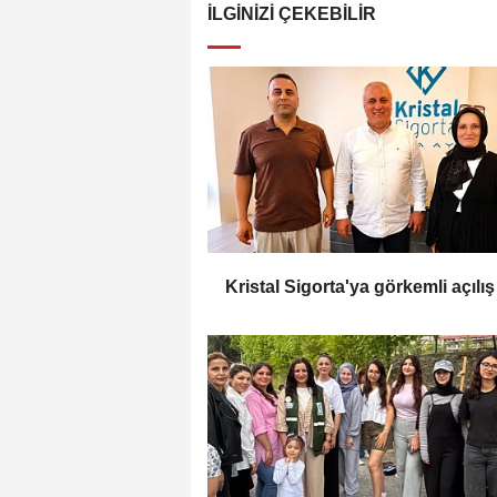
İLGINIZI ÇEKEBILIR
Kristal Sigorta'ya görkemli açılış