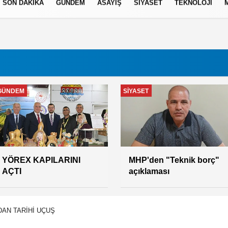
SON DAKİKA
GÜNDEM
ASAYİŞ
SİYASET
TEKNOLOJİ
izlilik İlkeleri
GÜNDEM
SİYASET
YÖREX KAPILARINI
MHP'den "Teknik borç"
AÇTI
açıklaması
DAN TARİHİ UÇUŞ