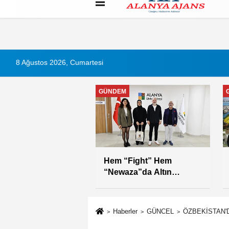
Künye
İletişim
Çerez Politikası
G
8 Ağustos 2026, Cumartesi
GÜNDEM
eri sıraladı
Hem “Fight” Hem
“Newaza”da Altın
Madalya
Haberler
GÜNCEL
ÖZBEKİSTAN'