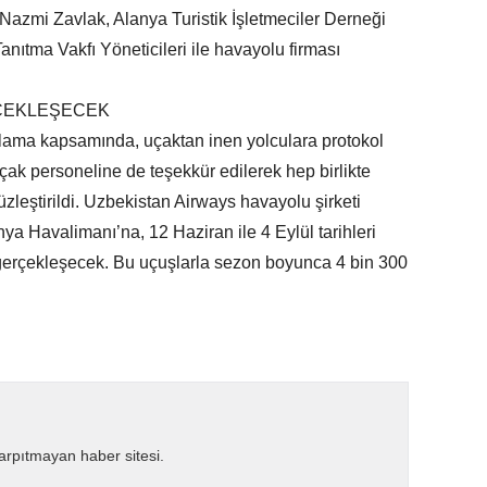
zmi Zavlak, Alanya Turistik İşletmeciler Derneği
nıtma Vakfı Yöneticileri ile havayolu firması
ÇEKLEŞECEK
ılama kapsamında, uçaktan inen yolculara protokol
Uçak personeline de teşekkür edilerek hep birlikte
zleştirildi. Uzbekistan Airways havayolu şirketi
ya Havalimanı’na, 12 Haziran ile 4 Eylül tarihleri
gerçekleşecek. Bu uçuşlarla sezon boyunca 4 bin 300
çarpıtmayan haber sitesi.