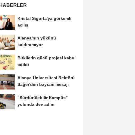
 HABERLER
Kristal Sigorta'ya görkemli
açılış
Alanya'nın yükünü
kaldıramıyor
Bitkilerin gücü projesi kabul
edildi
Alanya Üniversitesi Rektörü
Sağer'den bayram mesajı
"Sürdürülebilir Kampüs"
yolunda dev adım