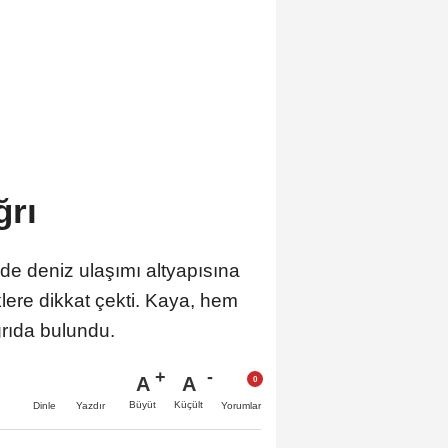
ğrı
de deniz ulaşımı altyapısına
iklere dikkat çekti. Kaya, hem
ğrıda bulundu.
A
A
Büyüt
Küçült
Dinle
Yazdır
Yorumlar