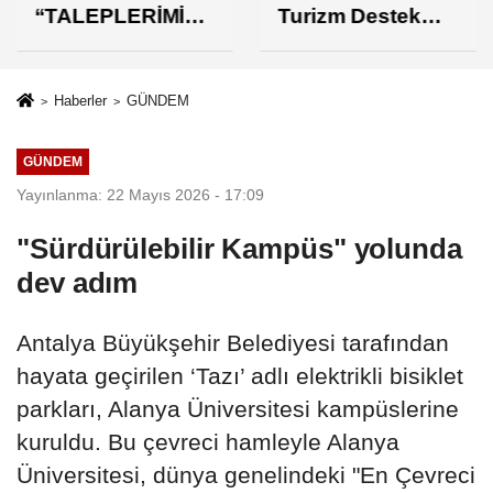
“TALEPLERİMİZİ
Turizm Destek
N KARŞILIK
Paketi Yorumu
BULMASINDAN
MEMNUNUZ”
Haberler
GÜNDEM
GÜNDEM
Yayınlanma: 22 Mayıs 2026 - 17:09
"Sürdürülebilir Kampüs" yolunda
dev adım
Antalya Büyükşehir Belediyesi tarafından
hayata geçirilen ‘Tazı’ adlı elektrikli bisiklet
parkları, Alanya Üniversitesi kampüslerine
kuruldu. Bu çevreci hamleyle Alanya
Üniversitesi, dünya genelindeki "En Çevreci