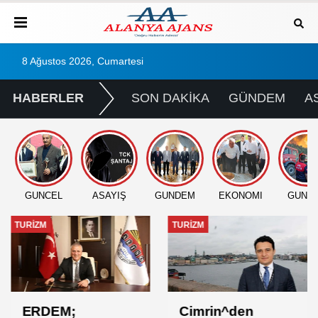
8 Ağustos 2026, Cumartesi
HABERLER
SON DAKİKA
GÜNDEM
A
GÜNCEL
ASAYİŞ
GÜNDEM
EKONOMİ
GÜNC
TURİZM
TURİZM
ERDEM;
Cimrin^den