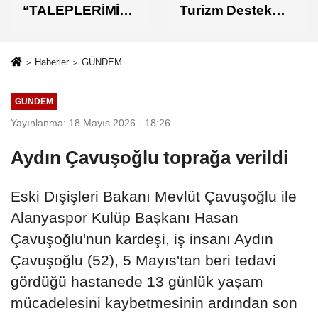
“TALEPLERİMİZİ
Turizm Destek
N KARŞILIK
Paketi Yorumu
BULMASINDAN
MEMNUNUZ”
Haberler
GÜNDEM
GÜNDEM
Yayınlanma: 18 Mayıs 2026 - 18:26
Aydın Çavuşoğlu toprağa verildi
Eski Dışişleri Bakanı Mevlüt Çavuşoğlu ile
Alanyaspor Kulüp Başkanı Hasan
Çavuşoğlu'nun kardeşi, iş insanı Aydın
Çavuşoğlu (52), 5 Mayıs'tan beri tedavi
gördüğü hastanede 13 günlük yaşam
mücadelesini kaybetmesinin ardından son