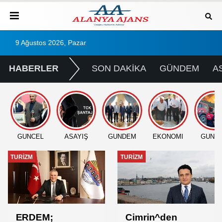
9 Ağustos 2026, Pazar
HABERLER
SON DAKİKA
GÜNDEM
A
GÜNCEL
ASAYİŞ
GÜNDEM
EKONOMİ
GÜNC
TURİZM
TURİZM
ERDEM;
Cimrin^den