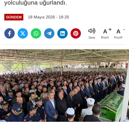
yolculuğuna uğurlandı.
18 Mayıs 2026 - 18:26
GÜNDEM
A
A
Büyüt
Küçült
Dinle