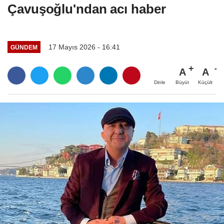
Çavuşoğlu'ndan acı haber
17 Mayıs 2026 - 16:41
GÜNDEM
A
A
Büyüt
Küçült
Dinle