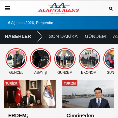
6 Ağustos 2026, Perşembe
HABERLER
SON DAKİKA
GÜNDEM
A
GÜNCEL
ASAYİŞ
GÜNDEM
EKONOMİ
GÜNC
TURİZM
TURİZM
ERDEM;
Cimrin^den