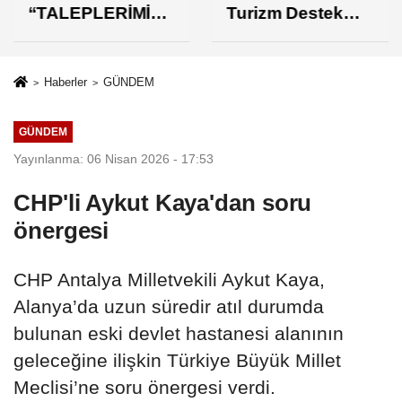
“TALEPLERİMİZİ
Turizm Destek
N KARŞILIK
Paketi Yorumu
BULMASINDAN
MEMNUNUZ”
Haberler
GÜNDEM
GÜNDEM
Yayınlanma: 06 Nisan 2026 - 17:53
CHP'li Aykut Kaya'dan soru
önergesi
CHP Antalya Milletvekili Aykut Kaya,
Alanya’da uzun süredir atıl durumda
bulunan eski devlet hastanesi alanının
geleceğine ilişkin Türkiye Büyük Millet
Meclisi’ne soru önergesi verdi.