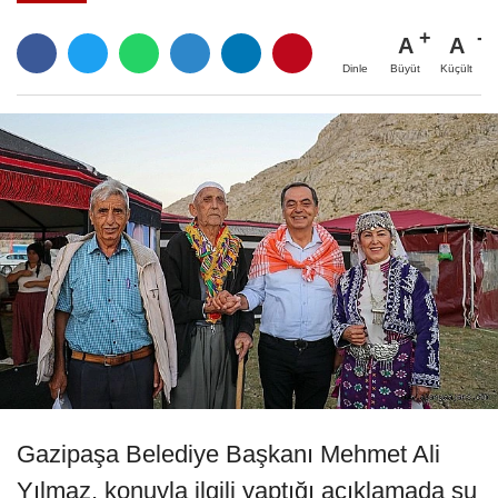
A
A
Büyüt
Küçült
Dinle
Gazipaşa Belediye Başkanı Mehmet Ali
Yılmaz, konuyla ilgili yaptığı açıklamada şu