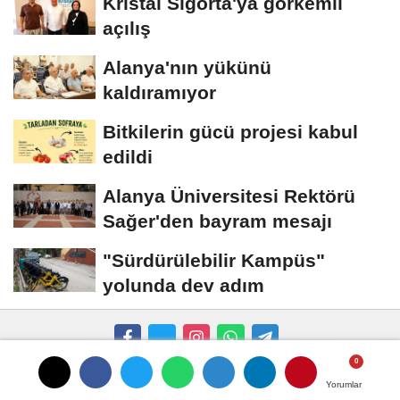
Kristal Sigorta'ya görkemli
açılış
Alanya'nın yükünü
kaldıramıyor
Bitkilerin gücü projesi kabul
edildi
Alanya Üniversitesi Rektörü
Sağer'den bayram mesajı
"Sürdürülebilir Kampüs"
yolunda dev adım
Künye
İletişim
Çerez Politikası
Gizlilik İlkeleri
Yorumlar
Yorumlar