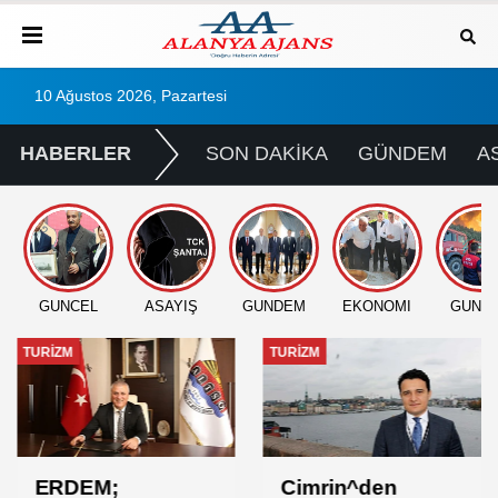
10 Ağustos 2026, Pazartesi
HABERLER
SON DAKİKA
GÜNDEM
A
GÜNCEL
ASAYİŞ
GÜNDEM
EKONOMİ
GÜNC
TURİZM
TURİZM
ERDEM;
Cimrin^den