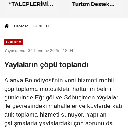
“TALEPLERİMİZİ
Turizm Destek
N KARŞILIK
Paketi Yorumu
BULMASINDAN
MEMNUNUZ”
Haberler
GÜNDEM
GÜNDEM
Yayınlanma: 07 Temmuz 2025 - 18:04
Yaylaların çöpü toplandı
Alanya Belediyesi’nin yeni hizmeti mobil
çöp toplama motosikleti, haftanın belirli
günlerinde Eğrigöl ve Söbüçimen Yaylaları
ile çevresindeki mahalleler ve köylerde katı
atık toplama hizmeti sunuyor. Yapılan
çalışmalarla yaylalardaki çöp sorunu da