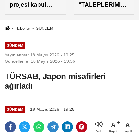
“TALEPLERİMİZİ
Turizm Destek
N KARŞILIK
Paketi Yorumu
BULMASINDAN
MEMNUNUZ”
Haberler
GÜNDEM
GÜNDEM
Yayınlanma: 18 Mayıs 2026 - 19:25
Güncelleme: 18 Mayıs 2026 - 19:36
TÜRSAB, Japon misafirleri
ağırladı
18 Mayıs 2026 - 19:25
GÜNDEM
A
A
Büyüt
Küçült
Dinle