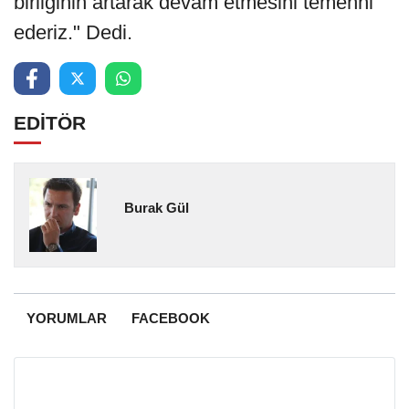
birliğinin artarak devam etmesini temenni
ederiz." Dedi.
EDİTÖR
Burak Gül
YORUMLAR
FACEBOOK