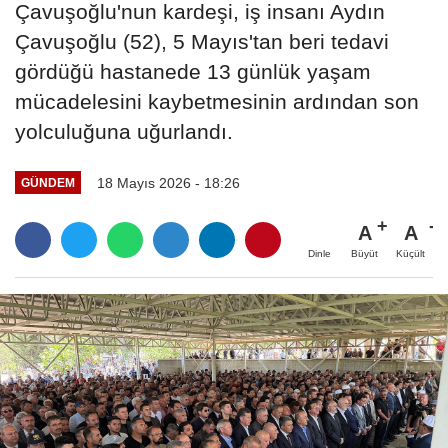
Çavuşoğlu'nun kardeşi, iş insanı Aydın
Çavuşoğlu (52), 5 Mayıs'tan beri tedavi
gördüğü hastanede 13 günlük yaşam
mücadelesini kaybetmesinin ardından son
yolculuğuna uğurlandı.
18 Mayıs 2026 - 18:26
GÜNDEM
A
A
Büyüt
Küçült
Dinle