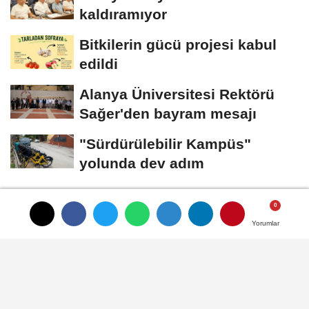
kaldıramıyor
Bitkilerin gücü projesi kabul
edildi
Alanya Üniversitesi Rektörü
Sağer'den bayram mesajı
"Sürdürülebilir Kampüs"
yolunda dev adım
GÜNDEM
Yayınlanma: 17 Mayıs 2026 - 16:47
Yorumlar
Yorumlar
Yorumlar
Sapadere'de başkan Ölmez oldu
Sapadere Yardımlaşma ve Dayanışma